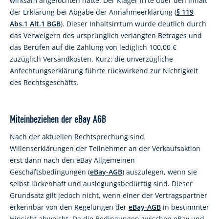
wirksam angefochten hatte. Der Kläger irrte über den Inhalt
der Erklärung bei Abgabe der Annahmeerklärung (
§ 119
Abs.1 Alt.1 BGB
). Dieser Inhaltsirrtum wurde deutlich durch
das Verweigern des ursprünglich verlangten Betrages und
das Berufen auf die Zahlung von lediglich 100,00 €
zuzüglich Versandkosten. Kurz: die unverzügliche
Anfechtungserklärung führte rückwirkend zur Nichtigkeit
des Rechtsgeschäfts.
Miteinbeziehen der eBay AGB
Nach der aktuellen Rechtsprechung sind
Willenserklärungen der Teilnehmer an der Verkaufsaktion
erst dann nach den eBay Allgemeinen
Geschäftsbedingungen (
eBay-AGB
) auszulegen, wenn sie
selbst lückenhaft und auslegungsbedürftig sind. Dieser
Grundsatz gilt jedoch nicht, wenn einer der Vertragspartner
erkennbar von den Regelungen der
eBay-AGB
in bestimmter
Hinsicht abweicht. Da die Bedingungen zwischen eBay und