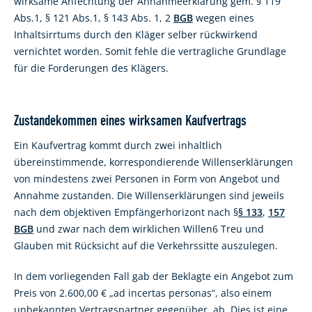
wirksame Anfechtung der Annahmeerklärung gem. § 119
Abs.1, § 121 Abs.1, § 143 Abs. 1, 2
BGB
wegen eines
Inhaltsirrtums durch den Kläger selber rückwirkend
vernichtet worden. Somit fehle die vertragliche Grundlage
für die Forderungen des Klägers.
Zustandekommen eines wirksamen Kaufvertrags
Ein Kaufvertrag kommt durch zwei inhaltlich
übereinstimmende, korrespondierende Willenserklärungen
von mindestens zwei Personen in Form von Angebot und
Annahme zustanden. Die Willenserklärungen sind jeweils
nach dem objektiven Empfängerhorizont nach §
§ 133
,
157
BGB
und zwar nach dem wirklichen Willen6 Treu und
Glauben mit Rücksicht auf die Verkehrssitte auszulegen.
In dem vorliegenden Fall gab der Beklagte ein Angebot zum
Preis von 2.600,00 € „ad incertas personas“, also einem
unbekannten Vertragspartner gegenüber, ab. Dies ist eine