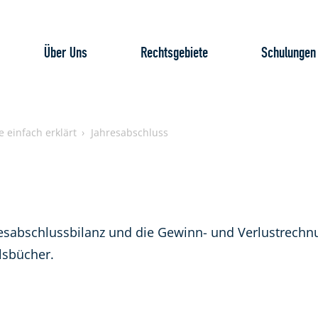
Über Uns
Rechtsgebiete
Schulungen
e einfach erklärt
Jahresabschluss
resabschlussbilanz und die Gewinn- und Verlustrech
lsbücher.