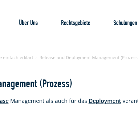
Über Uns
Rechtsgebiete
Schulungen
e einfach erklärt
Release and Deployment Management (Prozess
anagement (Prozess)
ase
Management als auch für das
Deployment
verantw