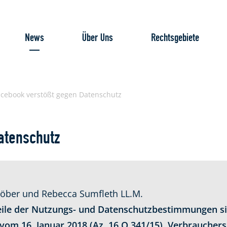
News
Über Uns
Rechtsgebiete
acebook verstößt gegen Datenschutz
atenschutz
röber und Rebecca Sumfleth LL.M.
ile der Nutzungs- und Datenschutzbestimmungen sin
 vom 16. Januar 2018 (Az. 16 O 341/15). Verbraucher