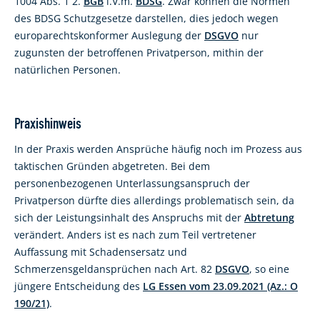
1004 Abs. 1 2.
BGB
i.V.m.
BDSG
. Zwar können die Normen
des BDSG Schutzgesetze darstellen, dies jedoch wegen
europarechtskonformer Auslegung der
DSGVO
nur
zugunsten der betroffenen Privatperson, mithin der
natürlichen Personen.
Praxishinweis
In der Praxis werden Ansprüche häufig noch im Prozess aus
taktischen Gründen abgetreten. Bei dem
personenbezogenen Unterlassungsanspruch der
Privatperson dürfte dies allerdings problematisch sein, da
sich der Leistungsinhalt des Anspruchs mit der
Abtretung
verändert. Anders ist es nach zum Teil vertretener
Auffassung mit Schadensersatz und
Schmerzensgeldansprüchen nach Art. 82
DSGVO
, so eine
jüngere Entscheidung des
LG Essen vom 23.09.2021 (Az.: O
190/21)
.