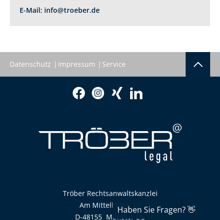
E-Mail:
info@troeber.de
Datenschutz
Impressum
Service
Tröber Rechtsanwaltskanzlei
Am Mittelhafen 10
D-48155
Münster
DE