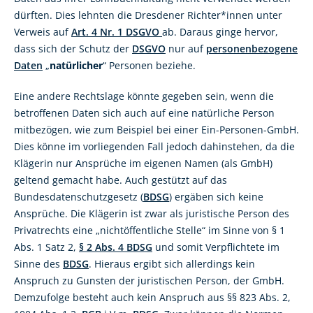
dürften. Dies lehnten die Dresdener Richter*innen unter
Verweis auf
Art. 4 Nr. 1 DSGVO
ab. Daraus ginge hervor,
dass sich der Schutz der
DSGVO
nur auf
personenbezogene
Daten
„
natürlicher
“ Personen beziehe.
Eine andere Rechtslage könnte gegeben sein, wenn die
betroffenen Daten sich auch auf eine natürliche Person
mitbezögen, wie zum Beispiel bei einer Ein-Personen-GmbH.
Dies könne im vorliegenden Fall jedoch dahinstehen, da die
Klägerin nur Ansprüche im eigenen Namen (als GmbH)
geltend gemacht habe. Auch gestützt auf das
Bundesdatenschutzgesetz (
BDSG
) ergäben sich keine
Ansprüche. Die Klägerin ist zwar als juristische Person des
Privatrechts eine „nichtöffentliche Stelle“ im Sinne von § 1
Abs. 1 Satz 2,
§ 2 Abs. 4 BDSG
und somit Verpflichtete im
Sinne des
BDSG
. Hieraus ergibt sich allerdings kein
Anspruch zu Gunsten der juristischen Person, der GmbH.
Demzufolge besteht auch kein Anspruch aus §§ 823 Abs. 2,